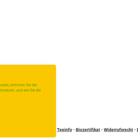
seite, stimmen Sie der
insetzen, und wie Sie die
sandbedingungen
-
Kontakt
-
Teeinfo
-
Biozertifikat
-
Widerrufsrecht
-