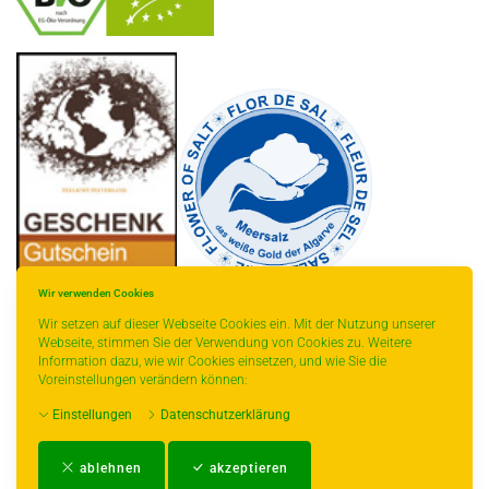
-
----------------
Wir verwenden Cookies
Wir setzen auf dieser Webseite Cookies ein. Mit der Nutzung unserer
Webseite, stimmen Sie der Verwendung von Cookies zu. Weitere
Information dazu, wie wir Cookies einsetzen, und wie Sie die
Voreinstellungen verändern können:
* gilt für Lieferungen innerhalb Deutschlands, Lieferzeiten für andere Länder
Einstellungen
Datenschutzerklärung
entnehmen Sie bitte der Schaltfläche mit den Versandinformationen.
Impressum
-
AGB
-
Zahlungs- und Versandbedingungen
-
Kontakt
-
Teeinfo
-
ablehnen
akzeptieren
Biozertifikat
-
Widerrufsrecht
-
Datenschutzerklärung
-