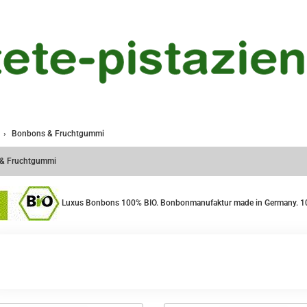
Bonbons & Fruchtgummi
& Fruchtgummi
Luxus Bonbons 100% BIO. Bonbonmanufaktur made in Germany. 100%