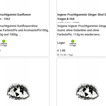
Fruchtgummi Sunflower
Ingwer Fruchtgummis Ginger Shot
r.: 1062
Vegan & Hot
Artikel-Nr.: 1028
Fruchtgummi Sunflowerohne
Vegane Ingwer Fruchtgummis Ginge
he Farbstoffe und Aromastoffe100g,
Gums ohne Gelantine und ohne
0g und 1000g. ..
Farbstoffe, 113g im wiedervers..
Lager
0
€ 1.90
(€ 15.40 / 1kg)