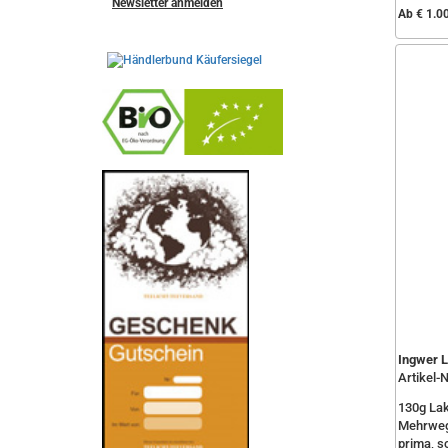
Newsletter anmelden
Ab € 1.0
-
----------------
Ingwer L
Artikel-
130g Lak
Mehrweg 
prima, s