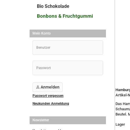
Bio Schokolade
Bonbons & Fruchtgummi
Mein Konto
Anmelden
Hamburg
Artikel-N
Passwort vergessen
Neukunden Anmeldung
Das Hamb
Schaumzu
Beutel. M
Newsletter
Lager