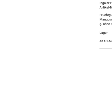
Ingwer 
Artikel-N
Fruchtg
Mangosch
g. ohne F
Lager
Ab € 2.5