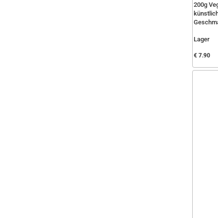
200g Ve
künstlic
Geschma
Lager
€ 7.90