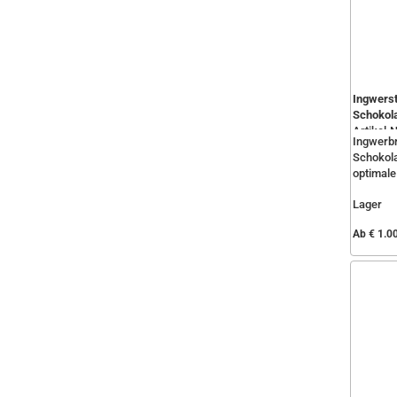
Ingwerst
Schokol
Artikel-N
Ingwerbr
Schokol
optimale 
Lager
Ab € 1.0