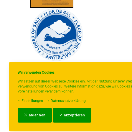
Wir verwenden Cookies
Wir setzen auf dieser Webseite Cookies ein. Mit der Nutzung unserer Web
Verwendung von Cookies zu. Weitere Information dazu, wie wir Cookies e
* gilt für Lieferungen innerhalb Deutschlands,
Voreinstellungen verändern können:
Lieferzeiten für andere Länder entnehmen Sie
Einstellungen
Datenschutzerklärung
bitte der Schaltfläche mit den
Versandinformationen.
ablehnen
akzeptieren
Impressum
-
AGB
-
Zahlungs- und Ver