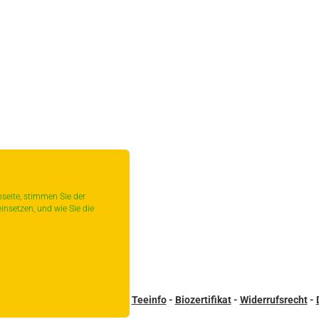
seite, stimmen Sie der
insetzen, und wie Sie die
sandbedingungen
-
Kontakt
-
Teeinfo
-
Biozertifikat
-
Widerrufsrecht
-