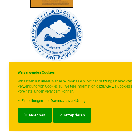
Wir verwenden Cookies
Wir setzen auf dieser Webseite Cookies ein. Mit der Nutzung unserer Web
Verwendung von Cookies zu. Weitere Information dazu, wie wir Cookies e
* gilt für Lieferungen innerhalb Deutschlands,
Voreinstellungen verändern können:
Lieferzeiten für andere Länder entnehmen Sie
Einstellungen
Datenschutzerklärung
bitte der Schaltfläche mit den
Versandinformationen.
ablehnen
akzeptieren
Impressum
-
AGB
-
Zahlungs- und Ver