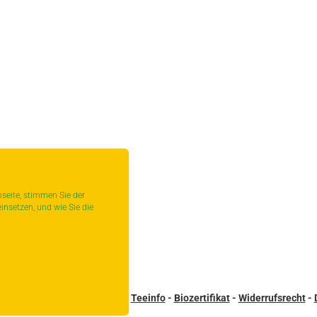
seite, stimmen Sie der
insetzen, und wie Sie die
sandbedingungen
-
Kontakt
-
Teeinfo
-
Biozertifikat
-
Widerrufsrecht
-