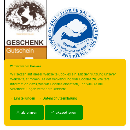
Wir verwenden Cookies
Wir setzen auf dieser Webseite Cookies ein. Mit der Nutzung unserer
Webseite, stimmen Sie der Verwendung von Cookies zu. Weitere
Information dazu, wie wir Cookies einsetzen, und wie Sie die
* gilt für Lieferungen innerhalb Deutschlands, Lieferzeiten für andere Länder
Voreinstellungen verändern können:
entnehmen Sie bitte der Schaltfläche mit den Versandinformationen.
Einstellungen
Datenschutzerklärung
Impressum
-
AGB
-
Zahlungs- und Versandbedingungen
-
Kontakt
-
Teeinfo
-
ablehnen
akzeptieren
Biozertifikat
-
Widerrufsrecht
-
Datenschutzerklärung
-