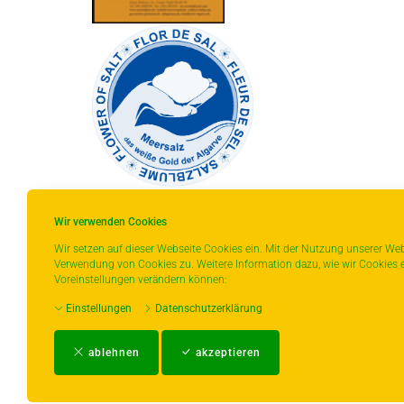
Wir verwenden Cookies
Wir setzen auf dieser Webseite Cookies ein. Mit der Nutzung unserer Web
Verwendung von Cookies zu. Weitere Information dazu, wie wir Cookies e
* gilt für Lieferungen innerhalb Deutschlands,
Voreinstellungen verändern können:
Lieferzeiten für andere Länder entnehmen Sie
Einstellungen
Datenschutzerklärung
bitte der Schaltfläche mit den
Versandinformationen.
ablehnen
akzeptieren
Impressum
-
AGB
-
Zahlungs- und Ver