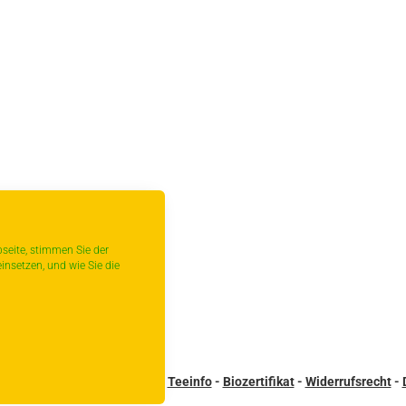
seite, stimmen Sie der
insetzen, und wie Sie die
sandbedingungen
-
Kontakt
-
Teeinfo
-
Biozertifikat
-
Widerrufsrecht
-