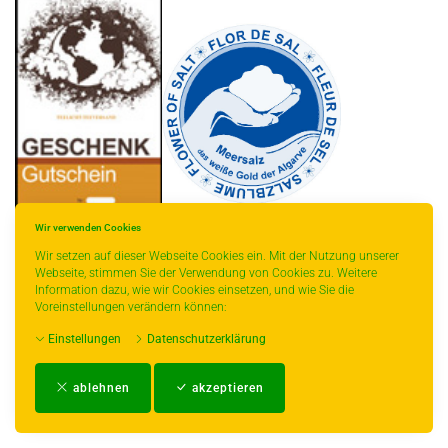
Wir verwenden Cookies
Wir setzen auf dieser Webseite Cookies ein. Mit der Nutzung unserer
Webseite, stimmen Sie der Verwendung von Cookies zu. Weitere
Information dazu, wie wir Cookies einsetzen, und wie Sie die
* gilt für Lieferungen innerhalb Deutschlands, Lieferzeiten für andere Länder
Voreinstellungen verändern können:
entnehmen Sie bitte der Schaltfläche mit den Versandinformationen.
Einstellungen
Datenschutzerklärung
Impressum
-
AGB
-
Zahlungs- und Versandbedingungen
-
Kontakt
-
Teeinfo
-
ablehnen
akzeptieren
Biozertifikat
-
Widerrufsrecht
-
Datenschutzerklärung
-