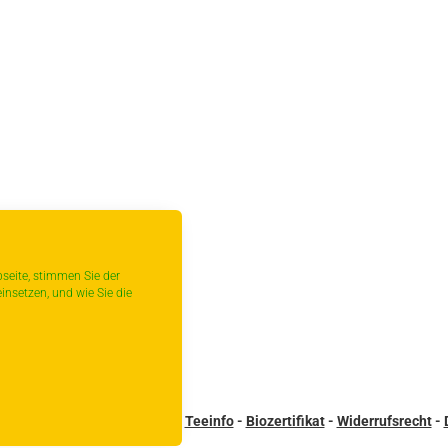
seite, stimmen Sie der
insetzen, und wie Sie die
sandbedingungen
-
Kontakt
-
Teeinfo
-
Biozertifikat
-
Widerrufsrecht
-