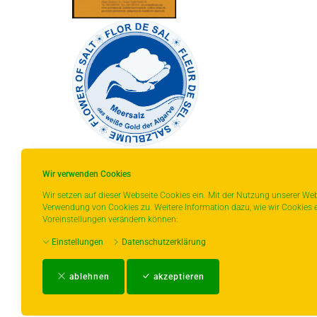
Wir verwenden Cookies
Wir setzen auf dieser Webseite Cookies ein. Mit der Nutzung unserer Web
Verwendung von Cookies zu. Weitere Information dazu, wie wir Cookies e
* gilt für Lieferungen innerhalb Deutschlands,
Voreinstellungen verändern können:
Lieferzeiten für andere Länder entnehmen Sie
Einstellungen
Datenschutzerklärung
bitte der Schaltfläche mit den
Versandinformationen.
ablehnen
akzeptieren
Impressum
-
AGB
-
Zahlungs- und Ver