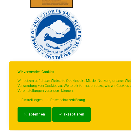
Wir verwenden Cookies
Wir setzen auf dieser Webseite Cookies ein. Mit der Nutzung unserer Web
Verwendung von Cookies zu. Weitere Information dazu, wie wir Cookies e
* gilt für Lieferungen innerhalb Deutschlands,
Voreinstellungen verändern können:
Lieferzeiten für andere Länder entnehmen Sie
Einstellungen
Datenschutzerklärung
bitte der Schaltfläche mit den
Versandinformationen.
ablehnen
akzeptieren
Impressum
-
AGB
-
Zahlungs- und Ver