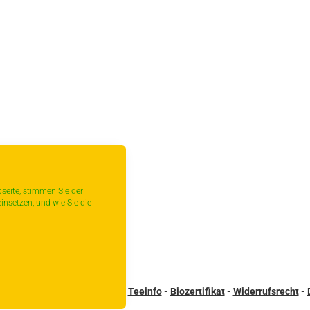
seite, stimmen Sie der
insetzen, und wie Sie die
sandbedingungen
-
Kontakt
-
Teeinfo
-
Biozertifikat
-
Widerrufsrecht
-