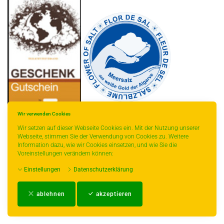
Wir verwenden Cookies
Wir setzen auf dieser Webseite Cookies ein. Mit der Nutzung unserer
Webseite, stimmen Sie der Verwendung von Cookies zu. Weitere
Information dazu, wie wir Cookies einsetzen, und wie Sie die
* gilt für Lieferungen innerhalb Deutschlands, Lieferzeiten für andere Länder
Voreinstellungen verändern können:
entnehmen Sie bitte der Schaltfläche mit den Versandinformationen.
Einstellungen
Datenschutzerklärung
Impressum
-
AGB
-
Zahlungs- und Versandbedingungen
-
Kontakt
-
Teeinfo
-
ablehnen
akzeptieren
Biozertifikat
-
Widerrufsrecht
-
Datenschutzerklärung
-