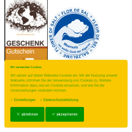
Wir verwenden Cookies
Wir setzen auf dieser Webseite Cookies ein. Mit der Nutzung unserer
Webseite, stimmen Sie der Verwendung von Cookies zu. Weitere
Information dazu, wie wir Cookies einsetzen, und wie Sie die
* gilt für Lieferungen innerhalb Deutschlands, Lieferzeiten für andere Länder
Voreinstellungen verändern können:
entnehmen Sie bitte der Schaltfläche mit den Versandinformationen.
Einstellungen
Datenschutzerklärung
Impressum
-
AGB
-
Zahlungs- und Versandbedingungen
-
Kontakt
-
Teeinfo
-
ablehnen
akzeptieren
Biozertifikat
-
Widerrufsrecht
-
Datenschutzerklärung
-