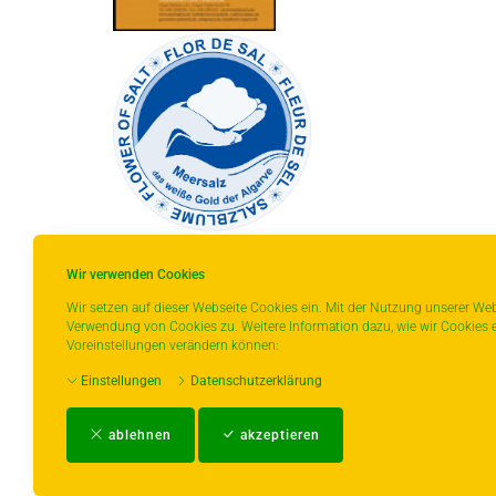
Wir verwenden Cookies
Wir setzen auf dieser Webseite Cookies ein. Mit der Nutzung unserer Web
Verwendung von Cookies zu. Weitere Information dazu, wie wir Cookies e
* gilt für Lieferungen innerhalb Deutschlands,
Voreinstellungen verändern können:
Lieferzeiten für andere Länder entnehmen Sie
Einstellungen
Datenschutzerklärung
bitte der Schaltfläche mit den
Versandinformationen.
ablehnen
akzeptieren
Impressum
-
AGB
-
Zahlungs- und Ver