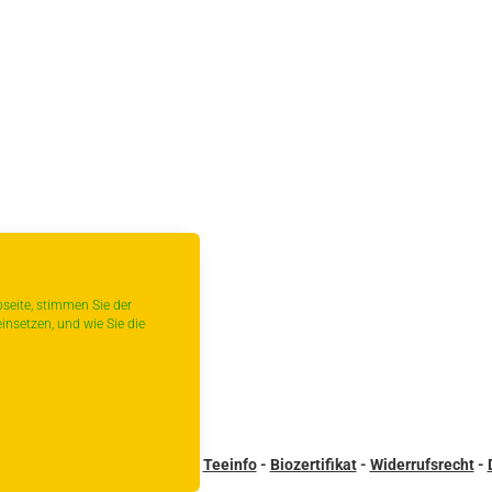
seite, stimmen Sie der
insetzen, und wie Sie die
sandbedingungen
-
Kontakt
-
Teeinfo
-
Biozertifikat
-
Widerrufsrecht
-