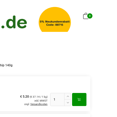
0
Chip 140g
€ 5.20
(€ 37.14 / 1 kg)
inkl. MWST
zzgl.
Versandkosten