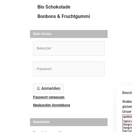
Bio Schokolade
Bonbons & Fruchtgummi
Mein Konto
Anmelden
Besch
Passwort vergessen
Walke
Neukunden Anmeldung
gluten
Unser 
Newsletter