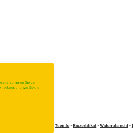
seite, stimmen Sie der
insetzen, und wie Sie die
sandbedingungen
-
Kontakt
-
Teeinfo
-
Biozertifikat
-
Widerrufsrecht
-