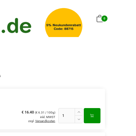
0
s
€ 16.40
(€ 6.31 / 100g)
inkl. MWST
zzgl.
Versandkosten