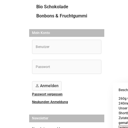
Bio Schokolade
Bonbons & Fruchtgummi
Mein Konto
Anmelden
Besch
Passwort vergessen
260g 
Neukunden Anmeldung
240m
Unser 
Shortb
Zutate
Newsletter
gemah