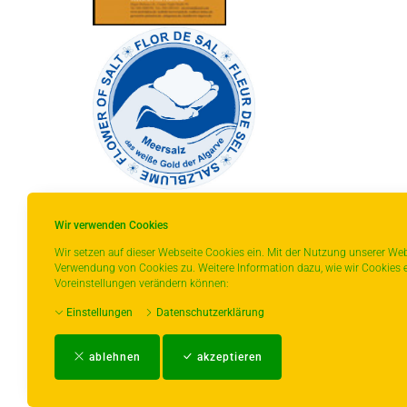
Wir verwenden Cookies
Wir setzen auf dieser Webseite Cookies ein. Mit der Nutzung unserer Web
Verwendung von Cookies zu. Weitere Information dazu, wie wir Cookies e
* gilt für Lieferungen innerhalb Deutschlands,
Voreinstellungen verändern können:
Lieferzeiten für andere Länder entnehmen Sie
Einstellungen
Datenschutzerklärung
bitte der Schaltfläche mit den
Versandinformationen.
ablehnen
akzeptieren
Impressum
-
AGB
-
Zahlungs- und Ver