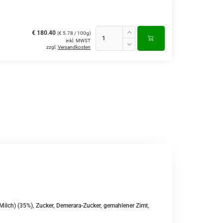
€ 180.40
(€ 5.78 / 100g)
inkl. MWST
zzgl.
Versandkosten
Milch) (35%), Zucker, Demerara-Zucker, gemahlener Zimt,