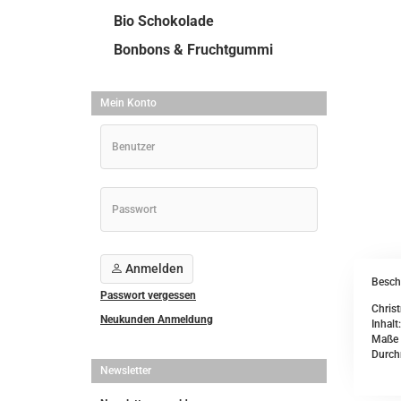
Bio Schokolade
Bonbons & Fruchtgummi
Mein Konto
Anmelden
Besch
Passwort vergessen
Chris
Neukunden Anmeldung
Inhal
Maße 
Durch
Newsletter