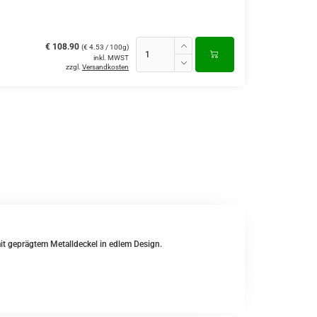
€ 108.90
(€ 4.53 / 100g)
inkl. MWST
zzgl.
Versandkosten
t geprägtem Metalldeckel in edlem Design.