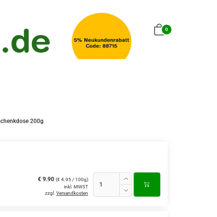
0
eschenkdose 200g
€ 9.90
(€ 4.95 / 100g)
inkl. MWST
zzgl.
Versandkosten