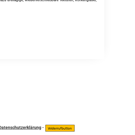
u dreilagige, wiederverschließbare Teetüten, Korkengläser,
Datenschutzerklärung
-