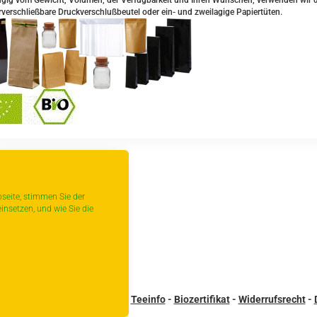
ig vom Gewicht, Volumen, der Verfügbarkeit und Ihren Wünschen, verwenden wir daz
verschließbare Druckverschlußbeutel oder ein- und zweilagige Papiertüten.
urück
seite, stimmen Sie der
insetzen, und wie Sie die
sandbedingungen
-
Kontakt
-
Teeinfo
-
Biozertifikat
-
Widerrufsrecht
-