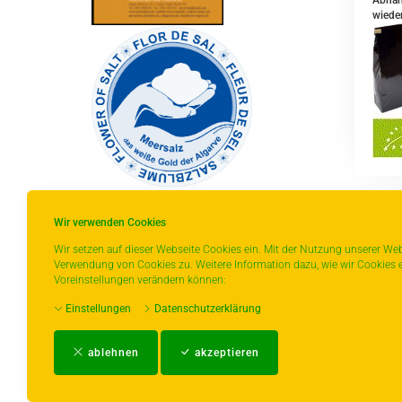
Abhäng
wieder
Wir verwenden Cookies
Z
Wir setzen auf dieser Webseite Cookies ein. Mit der Nutzung unserer Web
Verwendung von Cookies zu. Weitere Information dazu, wie wir Cookies e
* gilt für Lieferungen innerhalb Deutschlands,
Voreinstellungen verändern können:
Lieferzeiten für andere Länder entnehmen Sie
Einstellungen
Datenschutzerklärung
bitte der Schaltfläche mit den
Versandinformationen.
ablehnen
akzeptieren
Impressum
-
AGB
-
Zahlungs- und Ver