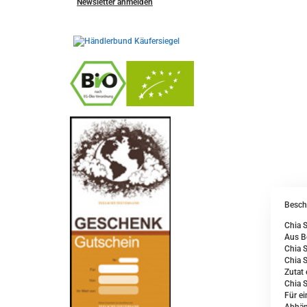
Newsletter anmelden
-
----------------
Besch
Chia 
Aus B
Chia S
Chia S
Zutat 
Chia S
Für ei