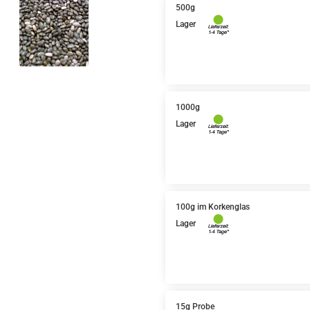
500g
Lager
1000g
Lager
100g im Korkenglas
Lager
15g Probe