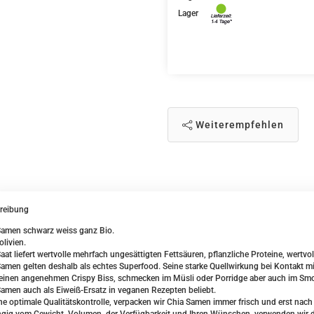
Lager
Weiterempfehlen
reibung
Samen schwarz weiss ganz Bio.
olivien.
aat liefert wertvolle mehrfach ungesättigten Fettsäuren, pflanzliche Proteine, wertvo
amen gelten deshalb als echtes Superfood. Seine starke Quellwirkung bei Kontakt m
einen angenehmen Crispy Biss, schmecken im Müsli oder Porridge aber auch im Smoo
amen auch als Eiweiß-Ersatz in veganen Rezepten beliebt.
ne optimale Qualitätskontrolle, verpacken wir Chia Samen immer frisch und erst nach