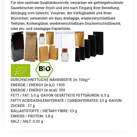
Für eine optimale Qualitätskontrolle, verpacken wir gefriergetrocknete
Sauerkirschen immer frisch und erst nach Eingang Ihrer Bestellung.
Abhängig vom Gewicht, Volumen, der Verfügbarkeit und Ihren
Wünschen, verwenden wir dazu dreilagige, wiederverschließbare
Teetüten, Korkengläser, wiederverschließbare Druckverschlußbeutel,
oder ein- und zweilagige Papiertüten.
DURCHSCHNITTLICHE NÄHRWERTE (in 100g)*
ENERGIE / ENERGY (in kJ): 1509
ENERGIE / ENERGY (in kcal): 359
FETT / FAT: 5,0 g -DAVON GESÄTTIGTE FETTSÄUREN: 0,5 g
FATTY ACIDS:KOHLENHYDRATE / CARBOHYDRATES: 63 g -DAVON
ZUCKER : 37 g
BALLASTSTOFFE / DIETARY FIBRE: 23 g
EIWEISS / PROTEIN: 3,8 g
SALZ / SALT: 0,02 g