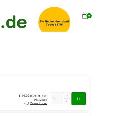
0
€ 14.90
(€ 29.80 / 1kg)
inkl. MWST
zzgl.
Versandkosten