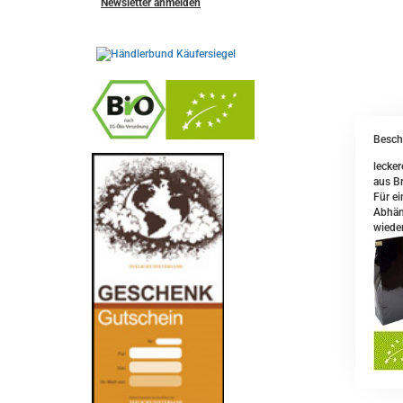
Newsletter anmelden
Besch
-
----------------
lecker
aus Br
Für ei
Abhäng
wieder