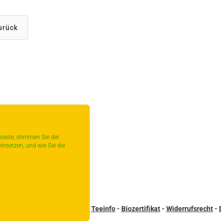
urück
seite, stimmen Sie der
insetzen, und wie Sie die
sandbedingungen
-
Kontakt
-
Teeinfo
-
Biozertifikat
-
Widerrufsrecht
-