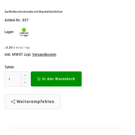
Zartbitterschokolade mit Mandelstückchen
Artikel-Nr.:
857
Lager:
3.20
(€ 40.00 / 1kg)
€
inkl. MWST zzgl.
Versandkosten
Tafeln
In den Warenkorb
Weiterempfehlen