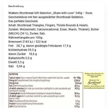
Beschreibung
Walkers Shortbread Gift Selection „Share with Love“ 240g – Dose.
Geschenkdose mit fein ausgewählter Shortbread-Selektion.
Das perfekte Geschenk.
Inhalt: Shortbread Triangles, Fingers, Thistle Rounds & Hearts.
Zutaten: Weizenmehl, Calciumcarbonat, Eisen, Niacin, Thiamin), Butter
(MILCH) (34 %), Zucker, Salz.
Nährwertangabe pro 100g:
Brennwert 2183 kJ / 522 kcal
Fett 28,7 g, davon gesättigte Fettsäuren 17,9 g
Kohlenhydrate 59,5 g
davon Zucker 18,6 g
Ballaststoffe 2,0 g
Eiweiß 5,5 g
Salz 0,66 g