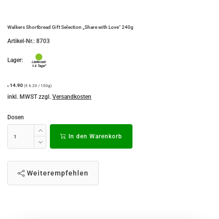
Walkers Shortbread Gift Selection „Share with Love“ 240g
Artikel-Nr.:
8703
Lager:
14.90
(€ 6.20 / 100g)
€
inkl. MWST zzgl.
Versandkosten
Dosen
In den Warenkorb
Weiterempfehlen