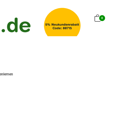
0
enlernen