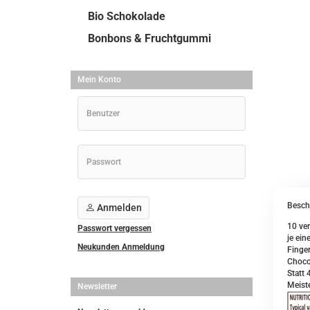
Bio Schokolade
Bonbons & Fruchtgummi
Mein Konto
Besch
Anmelden
10 ve
Passwort vergessen
je ein
Neukunden Anmeldung
Finge
Choco
Statt 
Meiste
Newsletter